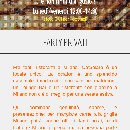
... e non rinunci al gusto !
Lunedì-Venerdì 12:00-14:30
clicca
QUI
per i dettagli
PARTY PRIVATI
Fra tanti ristoranti a Milano, Ca’Solare è un
locale unico. La location è uno splendido
cascinale rimodernato; con sale per matrimoni,
un Lounge Bar e un ristorante con giardino a
Milano non c’è di meglio per una serata estiva.
Qui dominano genuinità, sapore, e
presentazione; per mangiare carne alla griglia
Milano potrà anche offrirti tanti posti, e di
trattorie Milano è piena, ma da nessuna parte