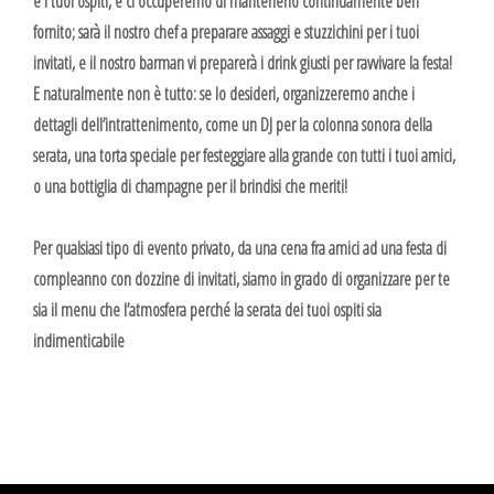
e i tuoi ospiti, e ci occuperemo di mantenerlo continuamente ben
fornito; sarà il nostro chef a preparare assaggi e stuzzichini per i tuoi
invitati, e il nostro barman vi preparerà i drink giusti per ravvivare la festa!
E naturalmente non è tutto: se lo desideri, organizzeremo anche i
dettagli dell’intrattenimento, come un DJ per la colonna sonora della
serata, una torta speciale per festeggiare alla grande con tutti i tuoi amici,
o una bottiglia di champagne per il brindisi che meriti!
Per qualsiasi tipo di evento privato, da una cena fra amici ad una festa di
compleanno con dozzine di invitati, siamo in grado di organizzare per te
sia il menu che l’atmosfera perché la serata dei tuoi ospiti sia
indimenticabile