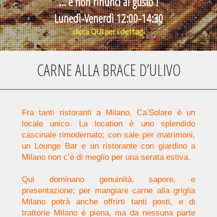
... e non rinunci al gusto !
Lunedì-Venerdì 12:00-14:30
clicca
QUI
per i dettagli
CARNE ALLA BRACE D’ULIVO
Fra tanti ristoranti a Milano, Ca’Solare è un
locale unico. La location è uno splendido
cascinale rimodernato; con sale per matrimoni,
un Lounge Bar e un ristorante con giardino a
Milano non c’è di meglio per una serata estiva.
Qui dominano genuinità, sapore, e
presentazione; per mangiare carne alla griglia
Milano potrà anche offrirti tanti posti, e di
trattorie Milano è piena, ma da nessuna parte